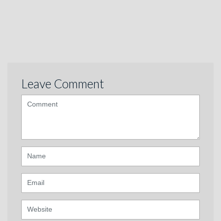
Leave Comment
<b>Comment</b>
(
*
)
Name
Email
Website