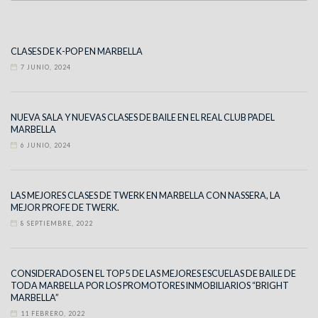
CLASES DE K-POP EN MARBELLA
7 JUNIO, 2024
NUEVA SALA Y NUEVAS CLASES DE BAILE EN EL REAL CLUB PADEL
MARBELLA
6 JUNIO, 2024
LAS MEJORES CLASES DE TWERK EN MARBELLA CON NASSERA, LA
MEJOR PROFE DE TWERK.
8 SEPTIEMBRE, 2022
CONSIDERADOS EN EL TOP 5 DE LAS MEJORES ESCUELAS DE BAILE DE
TODA MARBELLA POR LOS PROMOTORES INMOBILIARIOS “BRIGHT
MARBELLA”
11 FEBRERO, 2022