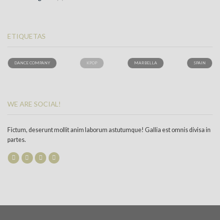
ETIQUETAS
DANCE COMPANY
KPOP
MARBELLA
SPAIN
WE ARE SOCIAL!
Fictum, deserunt mollit anim laborum astutumque! Gallia est omnis divisa in
partes.