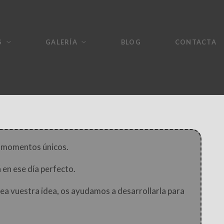
S
GALERÍA
BLOG
CONTACTA
s momentos únicos.
en ese día perfecto.
 sea vuestra idea, os ayudamos a desarrollarla para