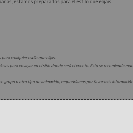
anas, estamos preparados para el estilo que elijáis.
ra cualquier estilo que elijas.
 clases para ensayar en el sitio donde será el evento. Esto se recomienda muc
 en grupo u otro tipo de animación, requeriríamos por favor más informació