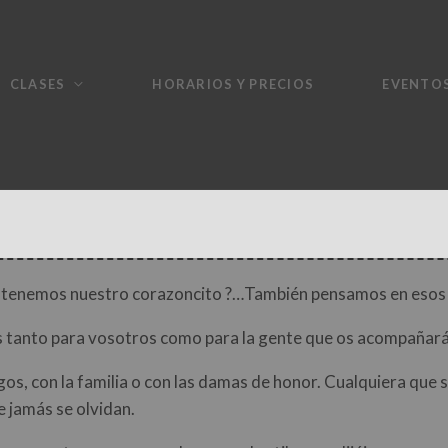
CLASES
HORARIOS Y PRECIOS
EVENTO
d tenemos nuestro corazoncito ?…También pensamos en eso
 tanto para vosotros como para la gente que os acompañará 
igos, con la familia o con las damas de honor. Cualquiera que
 jamás se olvidan.