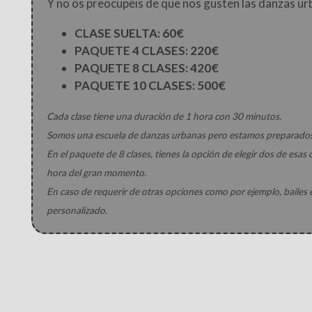
Y no os preocupéis de que nos gusten las danzas urb
CLASE SUELTA: 60€
PAQUETE 4 CLASES: 220€
PAQUETE 8 CLASES: 420€
PAQUETE 10 CLASES: 500€
Cada clase tiene una duración de 1 hora con 30 minutos.
Somos una escuela de danzas urbanas pero estamos preparados pa
En el paquete de 8 clases, tienes la opción de elegir dos de esas
hora del gran momento.
En caso de requerir de otras opciones como por ejemplo, bailes
personalizado.